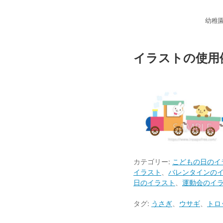
幼稚
イラストの使用
カテゴリー:
こどもの日のイ
イラスト
、
バレンタインの
日のイラスト
、
運動会のイ
タグ:
うさぎ
、
ウサギ
、
トロ