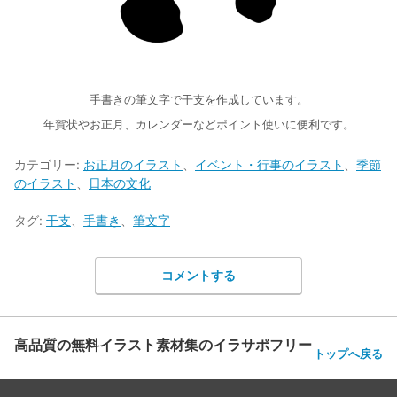
手書きの筆文字で干支を作成しています。
年賀状やお正月、カレンダーなどポイント使いに便利です。
カテゴリー:
お正月のイラスト
、
イベント・行事のイラスト
、
季節
のイラスト
、
日本の文化
タグ:
干支
、
手書き
、
筆文字
コメントする
高品質の無料イラスト素材集のイラサポフリー
トップへ戻る