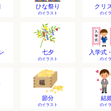
日
ひな祭り
クリ
のイラスト
のイ
ン
七夕
入学式
のイラスト
のイ
節分
結
のイラスト
のイ