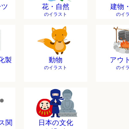
ーツ
花・自然
建物
のイラスト
のイ
化製
動物
アウ
のイラスト
のイ
ス関
日本の文化