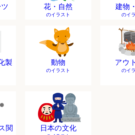
ーツ
花・自然
建物
のイラスト
のイ
化製
動物
アウ
のイラスト
のイ
ス関
日本の文化