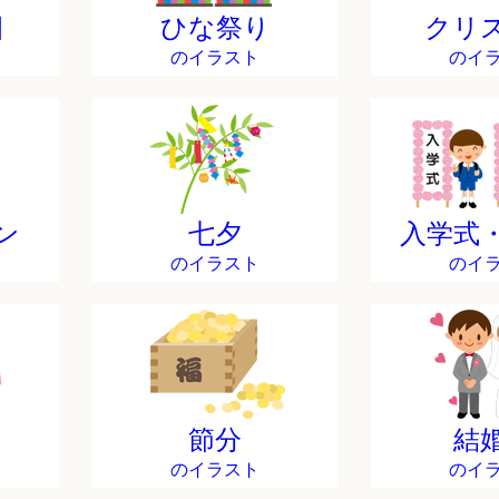
日
ひな祭り
クリ
のイラスト
のイ
ン
七夕
入学式
のイラスト
のイ
節分
結
のイラスト
のイ