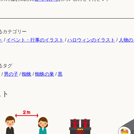
るカテゴリー
ト
/
イベント・行事のイラスト
/
ハロウィンのイラスト
/
人物の
るタグ
児
/
男の子
/
蜘蛛
/
蜘蛛の巣
/
黒
スト