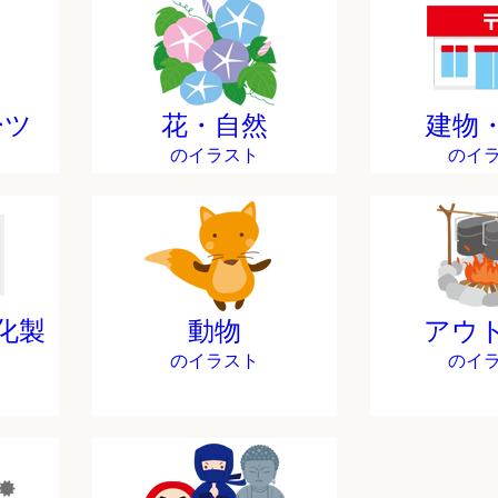
ーツ
花・自然
建物
のイラスト
のイ
化製
動物
アウ
のイラスト
のイ