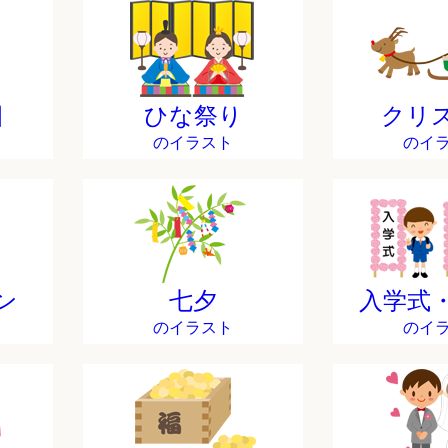
日
ひな祭り
クリ
のイラスト
のイ
ン
七夕
入学式
のイラスト
のイ