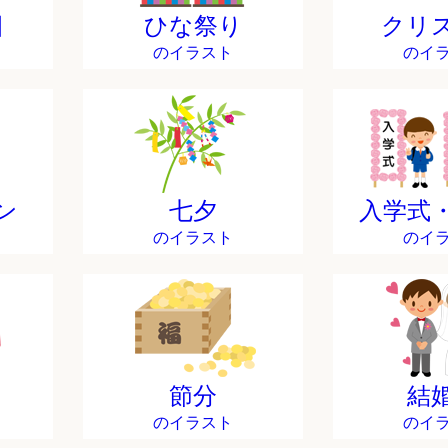
日
ひな祭り
クリ
のイラスト
のイ
ン
七夕
入学式
のイラスト
のイ
節分
結
のイラスト
のイ