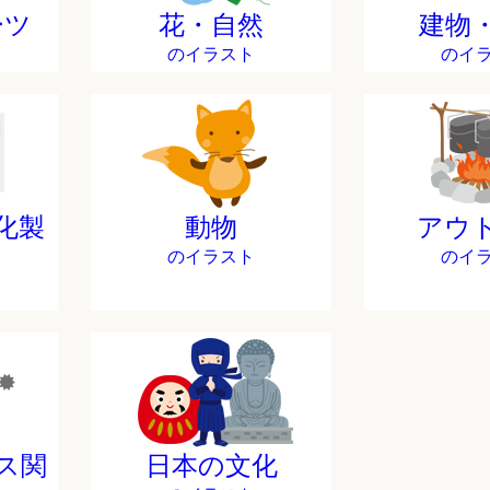
ーツ
花・自然
建物
のイラスト
のイ
化製
動物
アウ
のイラスト
のイ
ス関
日本の文化