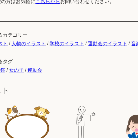
望の方はお気軽に
こちらから
お問い合わせください。
るカテゴリー
スト
/
人物のイラスト
/
学校のイラスト
/
運動会のイラスト
/
音
るタグ
育祭
/
女の子
/
運動会
スト