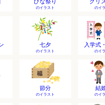
日
ひな祭り
クリ
のイラスト
のイ
ン
七夕
入学式
のイラスト
のイ
節分
結
のイラスト
のイ