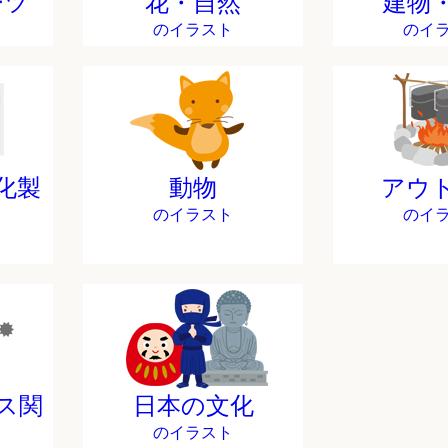
ーツ
花・自然
建物
のイラスト
のイ
化製
動物
アウ
のイラスト
のイ
ス関
日本の文化
のイラスト