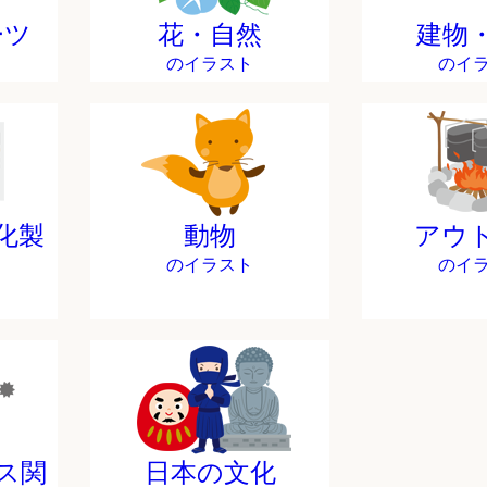
ーツ
花・自然
建物
のイラスト
のイ
化製
動物
アウ
のイラスト
のイ
ス関
日本の文化