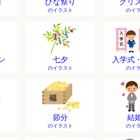
日
ひな祭り
クリ
のイラスト
のイ
ン
七夕
入学式
のイラスト
のイ
節分
結
のイラスト
のイ