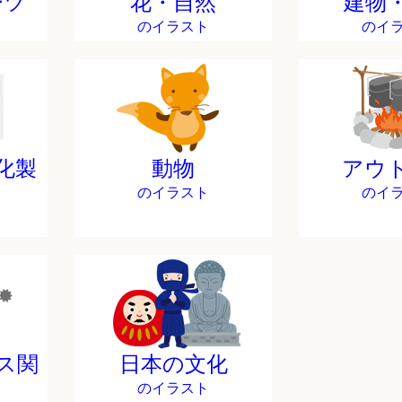
ーツ
花・自然
建物
のイラスト
のイ
化製
動物
アウ
のイラスト
のイ
ス関
日本の文化
のイラスト