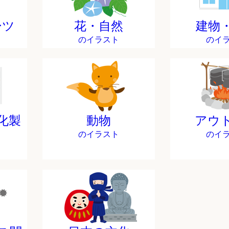
ーツ
花・自然
建物
のイラスト
のイ
化製
動物
アウ
のイラスト
のイ