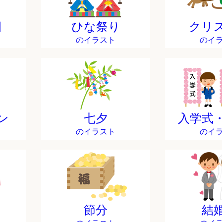
日
ひな祭り
クリ
のイラスト
のイ
ン
七夕
入学式
のイラスト
のイ
節分
結