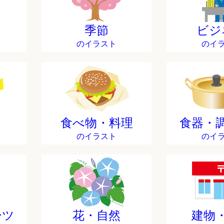
季節
ビジ
のイラスト
のイ
食べ物・料理
食器・
のイラスト
のイ
ーツ
花・自然
建物