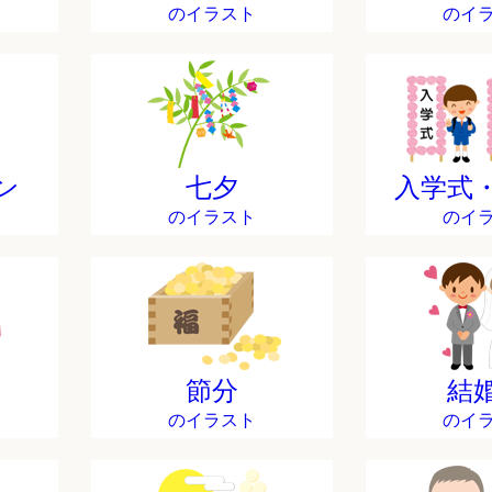
のイラスト
のイ
ン
七夕
入学式
のイラスト
のイ
節分
結
のイラスト
のイ