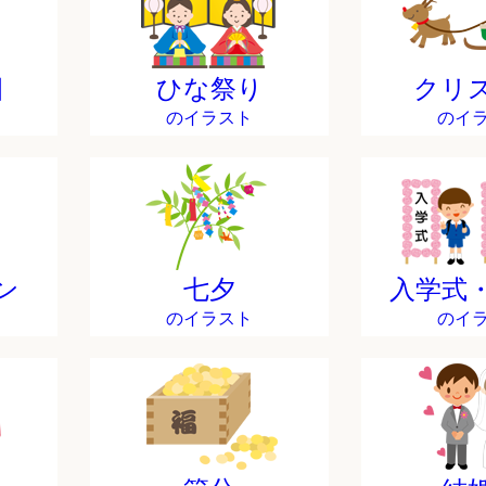
日
ひな祭り
クリ
のイラスト
のイ
ン
七夕
入学式
のイラスト
のイ