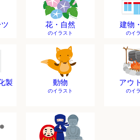
ーツ
花・自然
建物
のイラスト
のイ
化製
動物
アウ
のイラスト
のイ