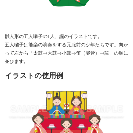
雛人形の五人囃子の1人、謡のイラストです。
五人囃子は能楽の演奏をする元服前の少年たちです。向か
って左から「太鼓→大鼓→小鼓→笛（能管）→謡」の順に
並びます。
イラストの使用例