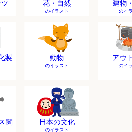
ーツ
花・自然
建物
のイラスト
のイ
化製
動物
アウ
のイラスト
のイ
ス関
日本の文化
のイラスト