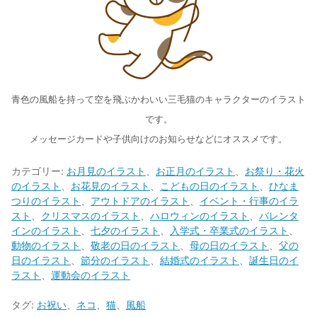
青色の風船を持って空を飛ぶかわいい三毛猫のキャラクターのイラスト
です。
メッセージカードや子供向けのお知らせなどにオススメです。
カテゴリー:
お月見のイラスト
、
お正月のイラスト
、
お祭り・花火
のイラスト
、
お花見のイラスト
、
こどもの日のイラスト
、
ひなま
つりのイラスト
、
アウトドアのイラスト
、
イベント・行事のイラ
スト
、
クリスマスのイラスト
、
ハロウィンのイラスト
、
バレンタ
インのイラスト
、
七夕のイラスト
、
入学式・卒業式のイラスト
、
動物のイラスト
、
敬老の日のイラスト
、
母の日のイラスト
、
父の
日のイラスト
、
節分のイラスト
、
結婚式のイラスト
、
誕生日のイ
ラスト
、
運動会のイラスト
タグ:
お祝い
、
ネコ
、
猫
、
風船