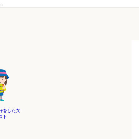
ん。
好をした女
スト