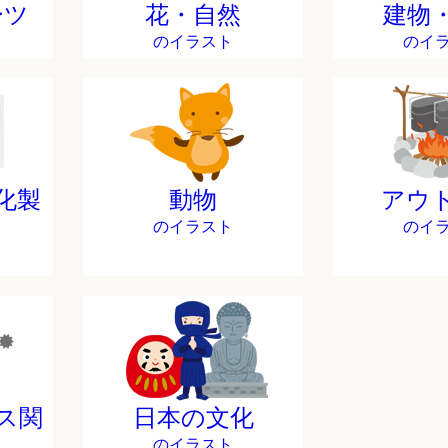
ーツ
花・自然
建物
のイラスト
のイ
化製
動物
アウ
のイラスト
のイ
ス関
日本の文化
のイラスト