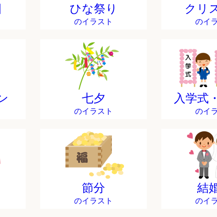
日
ひな祭り
クリ
のイラスト
のイ
ン
七夕
入学式
のイラスト
のイ
節分
結
のイラスト
のイ