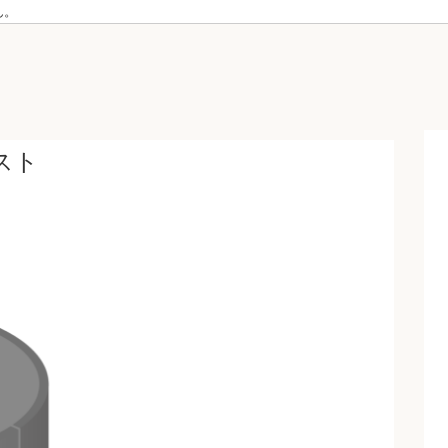
ん。
スト