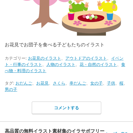
お花見でお団子を食べる子どもたちのイラスト
カテゴリー:
お花見のイラスト
、
アウトドアのイラスト
、
イベン
ト・行事のイラスト
、
人物のイラスト
、
花・自然のイラスト
、
食
べ物・料理のイラスト
タグ:
おだんご
、
お花見
、
さくら
、
串だんご
、
女の子
、
子供
、
桜
、
男の子
コメントする
高品質の無料イラスト素材集のイラサポフリー