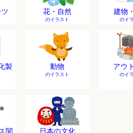
ーツ
花・自然
建物
のイラスト
のイ
化製
動物
アウ
のイラスト
のイ
ス関
日本の文化