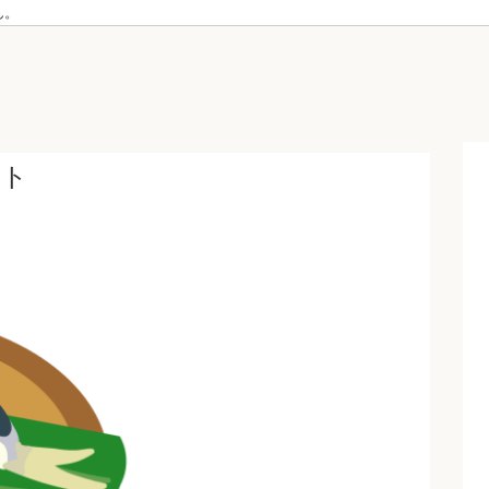
ん。
スト