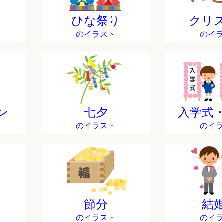
日
ひな祭り
クリ
のイラスト
のイ
ン
七夕
入学式
のイラスト
のイ
節分
結
のイラスト
のイ