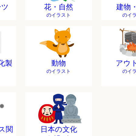
ーツ
花・自然
建物
のイラスト
のイ
化製
動物
アウ
のイラスト
のイ
ス関
日本の文化