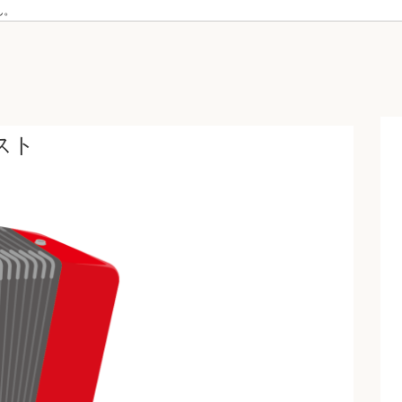
ん。
スト