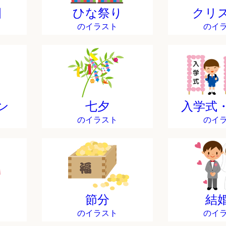
日
ひな祭り
クリ
のイラスト
のイ
ン
七夕
入学式
のイラスト
のイ
節分
結
のイラスト
のイ