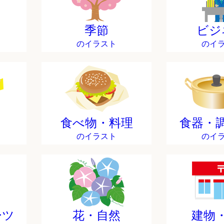
季節
ビジ
のイラスト
のイ
食べ物・料理
食器・
のイラスト
のイ
ーツ
花・自然
建物