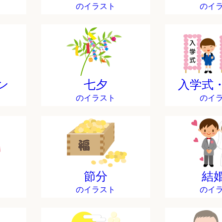
のイラスト
のイ
ン
七夕
入学式
のイラスト
のイ
節分
結
のイラスト
のイ