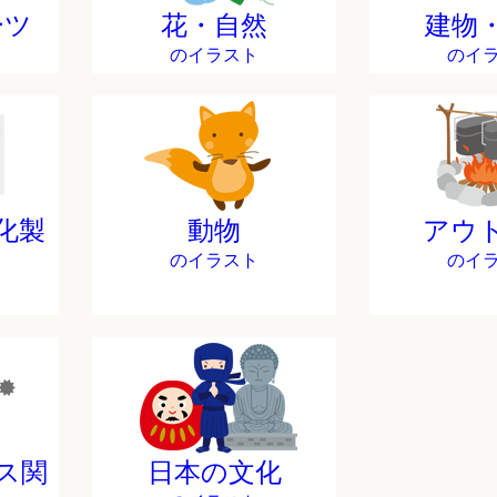
ーツ
花・自然
建物
のイラスト
のイ
化製
動物
アウ
のイラスト
のイ
ス関
日本の文化