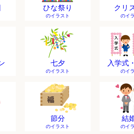
日
ひな祭り
クリ
のイラスト
のイ
ン
七夕
入学式
のイラスト
のイ
節分
結
のイラスト
のイ