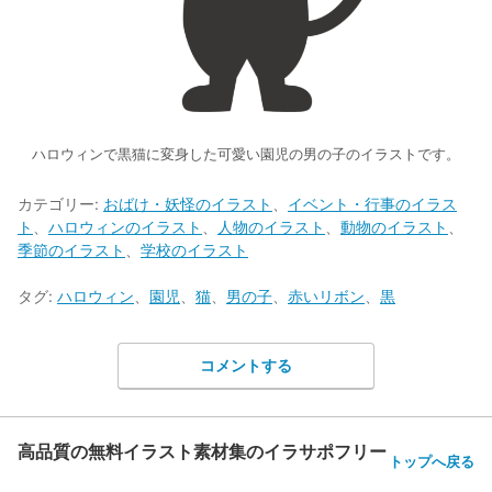
ハロウィンで黒猫に変身した可愛い園児の男の子のイラストです。
カテゴリー:
おばけ・妖怪のイラスト
、
イベント・行事のイラス
ト
、
ハロウィンのイラスト
、
人物のイラスト
、
動物のイラスト
、
季節のイラスト
、
学校のイラスト
タグ:
ハロウィン
、
園児
、
猫
、
男の子
、
赤いリボン
、
黒
コメントする
高品質の無料イラスト素材集のイラサポフリー
トップへ戻る