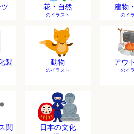
ーツ
花・自然
建物
のイラスト
のイ
化製
動物
アウ
のイラスト
のイ
ス関
日本の文化