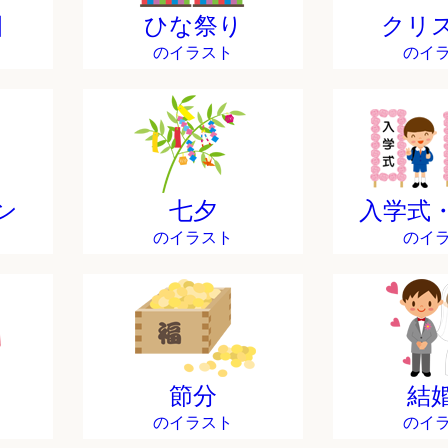
日
ひな祭り
クリ
のイラスト
のイ
ン
七夕
入学式
のイラスト
のイ
節分
結
のイラスト
のイ