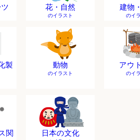
ーツ
花・自然
建物
のイラスト
のイ
化製
動物
アウ
のイラスト
のイ
ス関
日本の文化