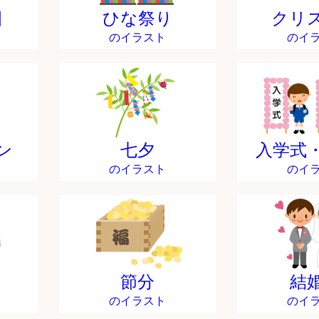
日
ひな祭り
クリ
のイラスト
のイ
ン
七夕
入学式
のイラスト
のイ
節分
結
のイラスト
のイ