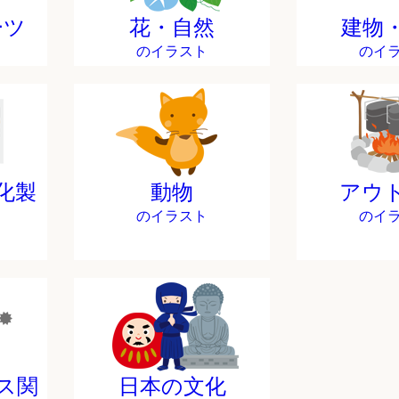
ーツ
花・自然
建物
のイラスト
のイ
化製
動物
アウ
のイラスト
のイ
ス関
日本の文化