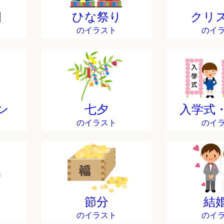
日
ひな祭り
クリ
のイラスト
のイ
ン
七夕
入学式
のイラスト
のイ
節分
結
のイラスト
のイ