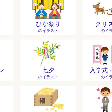
日
ひな祭り
クリ
のイラスト
のイ
ン
七夕
入学式
のイラスト
のイ