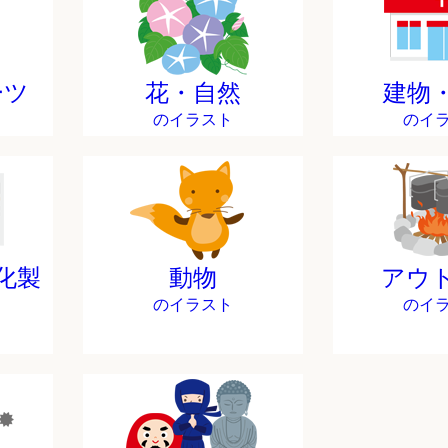
ーツ
花・自然
建物
のイラスト
のイ
化製
動物
アウ
のイラスト
のイ