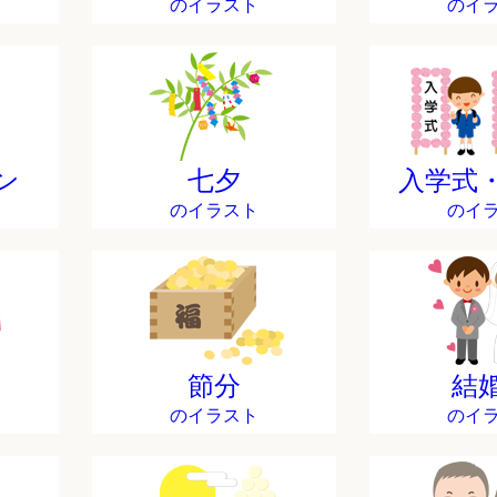
のイラスト
のイ
ン
七夕
入学式
のイラスト
のイ
節分
結
のイラスト
のイ