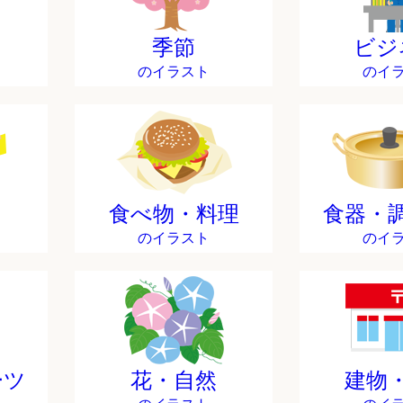
季節
ビジ
のイラスト
のイ
食べ物・料理
食器・
のイラスト
のイ
ーツ
花・自然
建物