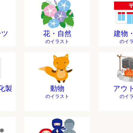
ーツ
花・自然
建物
のイラスト
のイ
化製
動物
アウ
のイラスト
のイ