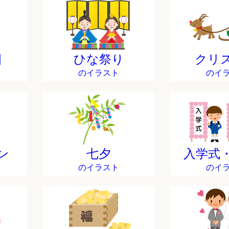
日
ひな祭り
クリ
のイラスト
のイ
ン
七夕
入学式
のイラスト
のイ