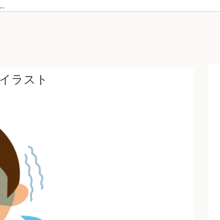
ん。
くイラスト