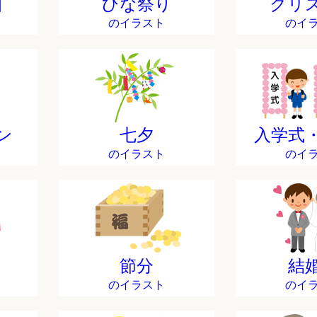
日
ひな祭り
クリ
のイラスト
のイ
ン
七夕
入学式
のイラスト
のイ
節分
結
のイラスト
のイ