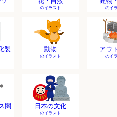
ーツ
花・自然
建物
のイラスト
のイ
化製
動物
アウ
のイラスト
のイ
ス関
日本の文化
のイラスト