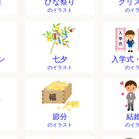
日
ひな祭り
クリ
のイラスト
のイ
ン
七夕
入学式
のイラスト
のイ
節分
結
のイラスト
のイ