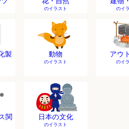
ーツ
花・自然
建物
のイラスト
のイ
化製
動物
アウ
のイラスト
のイ
ス関
日本の文化
のイラスト