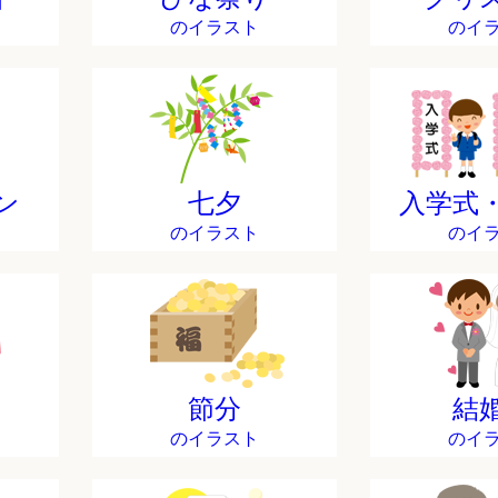
のイラスト
のイ
ン
七夕
入学式
のイラスト
のイ
節分
結
のイラスト
のイ