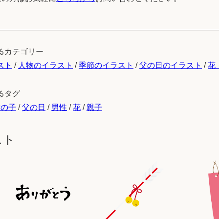
るカテゴリー
スト
/
人物のイラスト
/
季節のイラスト
/
父の日のイラスト
/
花
るタグ
女の子
/
父の日
/
男性
/
花
/
親子
スト