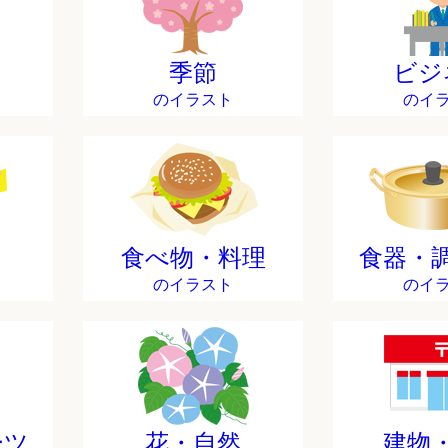
季節
ビジ
のイラスト
のイ
食べ物・料理
食器・
のイラスト
のイ
ーツ
花・自然
建物