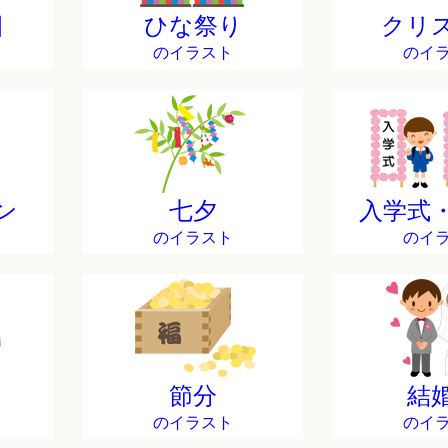
日
ひな祭り
クリ
のイラスト
のイ
ン
七夕
入学式
のイラスト
のイ
節分
結
のイラスト
のイ