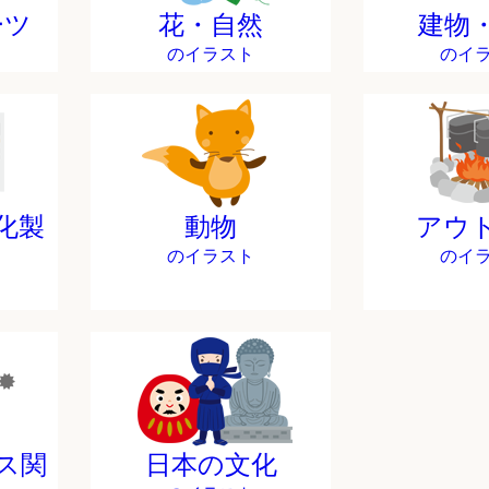
ーツ
花・自然
建物
のイラスト
のイ
化製
動物
アウ
のイラスト
のイ
ス関
日本の文化