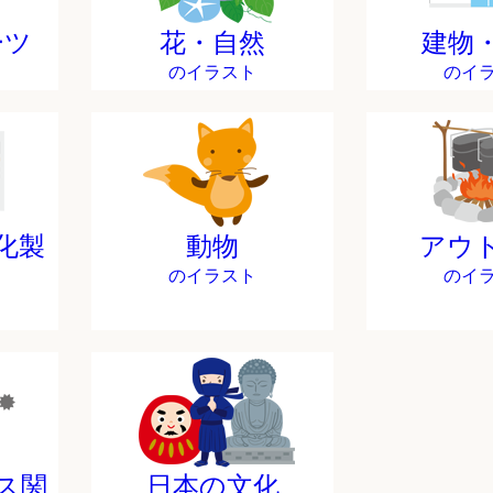
ーツ
花・自然
建物
のイラスト
のイ
化製
動物
アウ
のイラスト
のイ
ス関
日本の文化