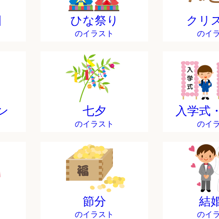
日
ひな祭り
クリ
のイラスト
のイ
ン
七夕
入学式
のイラスト
のイ
節分
結
のイラスト
のイ