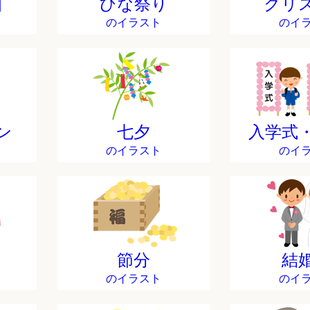
日
ひな祭り
クリ
のイラスト
のイ
ン
七夕
入学式
のイラスト
のイ
節分
結
のイラスト
のイ