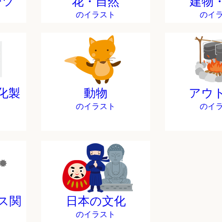
ーツ
花・自然
建物
のイラスト
のイ
化製
動物
アウ
のイラスト
のイ
ス関
日本の文化
のイラスト