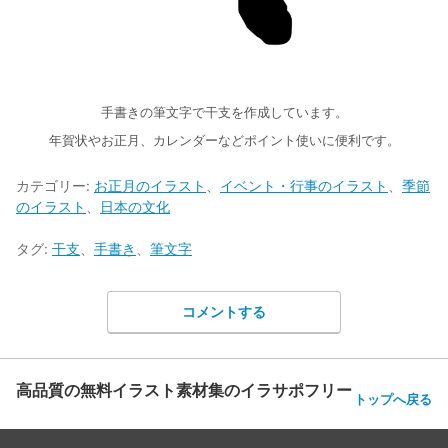
手書きの筆文字で干支を作成しています。
年賀状やお正月、カレンダーなどポイント使いに便利です。
カテゴリー:
お正月のイラスト
、
イベント・行事のイラスト
、
季節
のイラスト
、
日本の文化
タグ:
干支
、
手書き
、
筆文字
コメントする
高品質の無料イラスト素材集のイラサポフリー
トップへ戻る