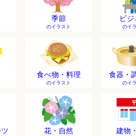
季節
ビジ
のイラスト
のイ
食べ物・料理
食器・
のイラスト
のイ
ーツ
花・自然
建物