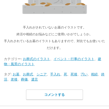
手入れがされていないお墓のイラストです。
終活や相続のお悩みなどにご使用いかがでしょうか。
手入れされているお墓のイラストもありますので、対比でもお使いいた
だけます。
カテゴリー:
お葬式のイラスト
、
イベント・行事のイラスト
、
建
物・風景のイラスト
タグ:
お墓
、
お葬式
、
シニア
、
手入れ
、
死
、
死後
、
汚い
、
相続
、
終
活
、
老後
、
葬儀
、
遺言
コメントする