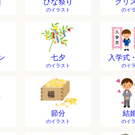
日
ひな祭り
クリ
のイラスト
のイ
ン
七夕
入学式
のイラスト
のイ
節分
結
のイラスト
のイ