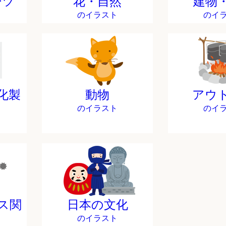
ーツ
花・自然
建物
のイラスト
のイ
化製
動物
アウ
のイラスト
のイ
ス関
日本の文化
のイラスト