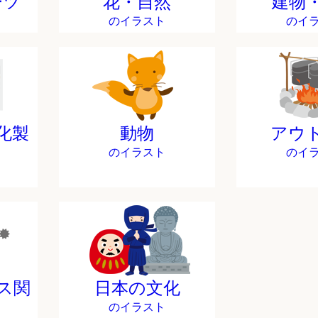
ーツ
花・自然
建物
のイラスト
のイ
化製
動物
アウ
のイラスト
のイ
ス関
日本の文化
のイラスト