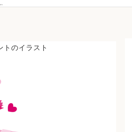
ん。
゙ントのイラスト