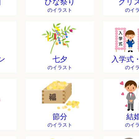
日
ひな祭り
クリ
のイラスト
のイ
ン
七夕
入学式
のイラスト
のイ
節分
結
のイラスト
のイ