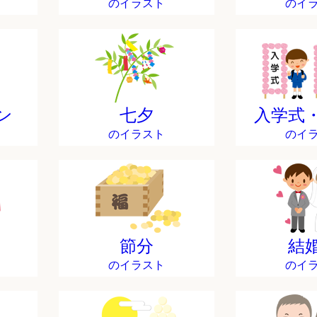
のイラスト
のイ
ン
七夕
入学式
のイラスト
のイ
節分
結
のイラスト
のイ