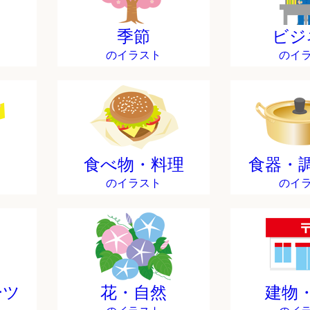
季節
ビジ
のイラスト
のイ
食べ物・料理
食器・
のイラスト
のイ
ーツ
花・自然
建物