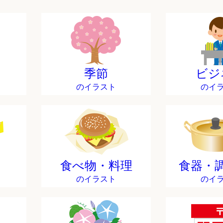
季節
ビジ
のイラスト
のイ
食べ物・料理
食器・
のイラスト
のイ