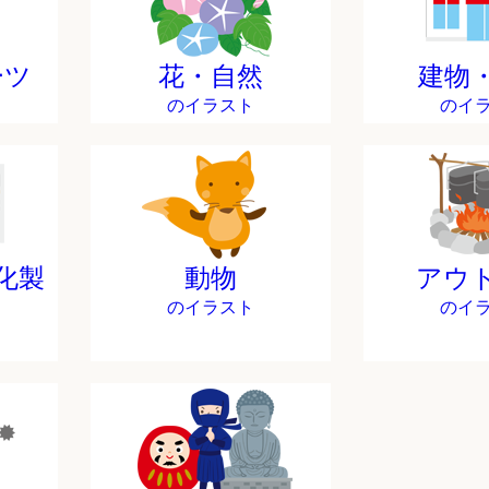
ーツ
花・自然
建物
のイラスト
のイ
化製
動物
アウ
のイラスト
のイ