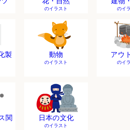
ーツ
花・自然
建物
のイラスト
のイ
化製
動物
アウ
のイラスト
のイ
ス関
日本の文化
のイラスト