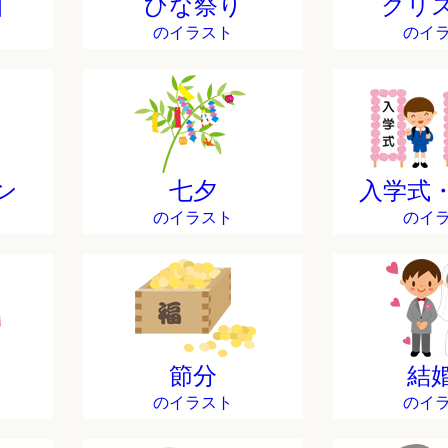
日
ひな祭り
クリ
のイラスト
のイ
ン
七夕
入学式
のイラスト
のイ
節分
結
のイラスト
のイ