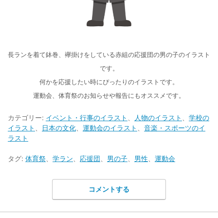
長ランを着て鉢巻、襷掛けをしている赤組の応援団の男の子のイラスト
です。
何かを応援したい時にぴったりのイラストです。
運動会、体育祭のお知らせや報告にもオススメです。
カテゴリー:
イベント・行事のイラスト
、
人物のイラスト
、
学校の
イラスト
、
日本の文化
、
運動会のイラスト
、
音楽・スポーツのイ
ラスト
タグ:
体育祭
、
学ラン
、
応援団
、
男の子
、
男性
、
運動会
コメントする