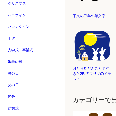
クリスマス
ハロウィン
干支の丑年の筆文字
バレンタイン
七夕
入学式・卒業式
敬老の日
月と月見だんごとすす
母の日
きと2匹のウサギのイラ
スト
父の日
節分
カテゴリーで
結婚式