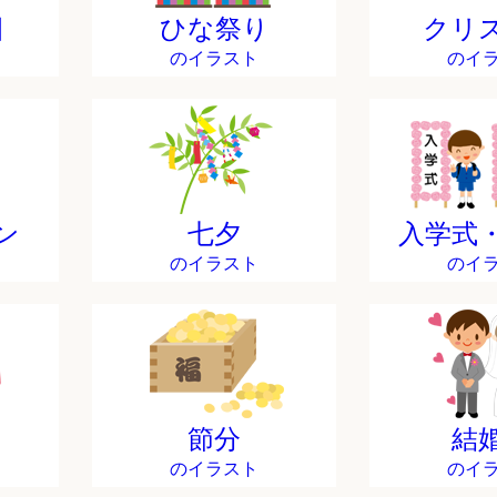
日
ひな祭り
クリ
のイラスト
のイ
ン
七夕
入学式
のイラスト
のイ
節分
結
のイラスト
のイ