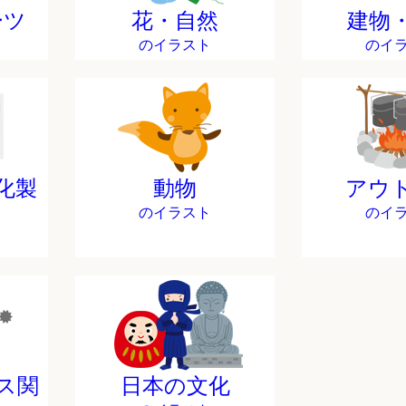
ーツ
花・自然
建物
のイラスト
のイ
化製
動物
アウ
のイラスト
のイ
ス関
日本の文化