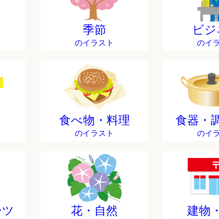
季節
ビジ
のイラスト
のイ
食べ物・料理
食器・
のイラスト
のイ
ーツ
花・自然
建物