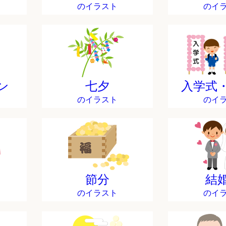
のイラスト
のイ
ン
七夕
入学式
のイラスト
のイ
節分
結
のイラスト
のイ