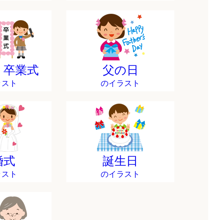
・卒業式
父の日
ラスト
のイラスト
婚式
誕生日
ラスト
のイラスト