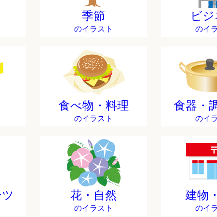
季節
ビジ
のイラスト
のイ
食べ物・料理
食器・
のイラスト
のイ
ーツ
花・自然
建物
のイラスト
のイ