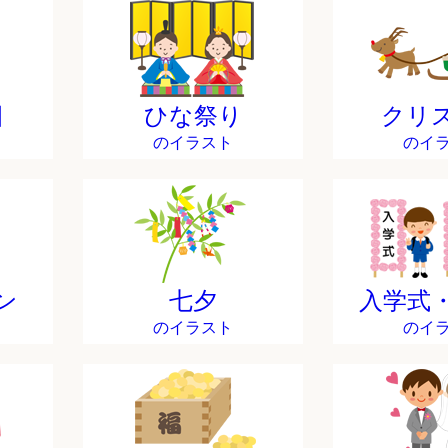
日
ひな祭り
クリ
のイラスト
のイ
ン
七夕
入学式
のイラスト
のイ