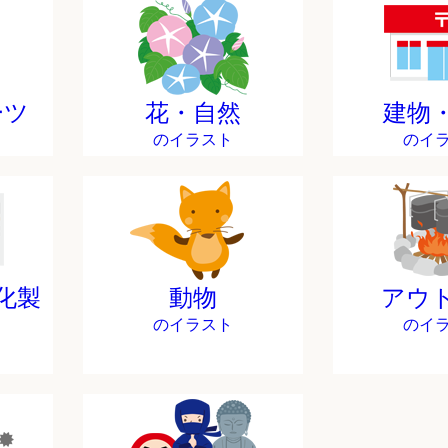
ーツ
花・自然
建物
のイラスト
のイ
化製
動物
アウ
のイラスト
のイ