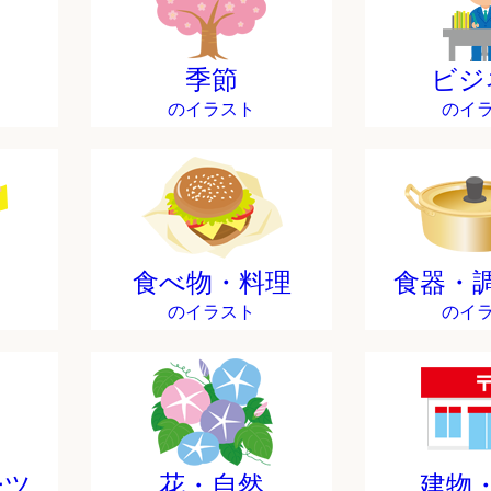
季節
ビジ
のイラスト
のイ
食べ物・料理
食器・
のイラスト
のイ
ーツ
花・自然
建物