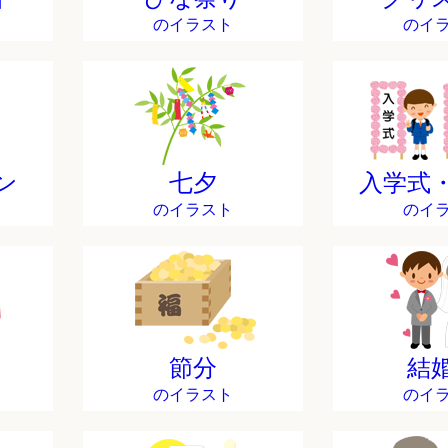
のイラスト
のイ
ン
七夕
入学式
のイラスト
のイ
節分
結
のイラスト
のイ