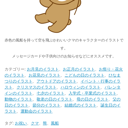
赤色の風船を持って空を飛ぶかわいいクマのキャラクターのイラストで
す。
メッセージカードや子供向けのお知らせなどにオススメです。
カテゴリー:
お月見のイラスト
、
お正月のイラスト
、
お祭り・花火
のイラスト
、
お花見のイラスト
、
こどもの日のイラスト
、
ひなま
つりのイラスト
、
アウトドアのイラスト
、
イベント・行事のイラ
スト
、
クリスマスのイラスト
、
ハロウィンのイラスト
、
バレンタ
インのイラスト
、
七夕のイラスト
、
入学式・卒業式のイラスト
、
動物のイラスト
、
敬老の日のイラスト
、
母の日のイラスト
、
父の
日のイラスト
、
節分のイラスト
、
結婚式のイラスト
、
誕生日のイ
ラスト
、
運動会のイラスト
タグ:
お祝い
、
クマ
、
熊
、
風船